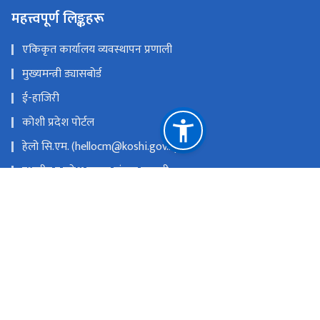
महत्त्वपूर्ण लिङ्कहरू
एकिकृत कार्यालय व्यवस्थापन प्रणाली
मुख्यमन्त्री ड्यासबोर्ड
ई-हाजिरी
कोशी प्रदेश पोर्टल
हेलो सि.एम. (hellocm@koshi.gov.np)
स्थानीय र प्रदेश सुचना संयन्त्र प्रणाली
सरुवा प्रयोजनका लागि निवेदन पेश गर्ने लिंकः
https://tinyurl.com/saruwalocal
प्रदेश किताबखानाः +977-9851019526
राष्ट्रिय प्राकृतिक स्रोत तथा वित्त आयोग
विराटनगर, नेपाल
info.ocmcm@p1.gov.np
+९७७-२१-४७५१६६