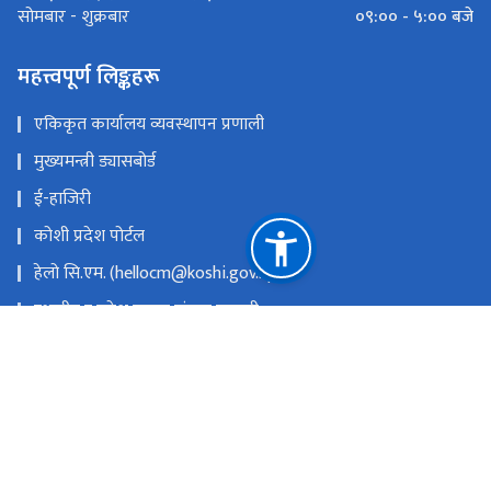
०९:०० - ५:०० बजे
सोमबार - शुक्रबार
महत्त्वपूर्ण लिङ्कहरू
एकिकृत कार्यालय व्यवस्थापन प्रणाली
मुख्यमन्त्री ड्यासबोर्ड
ई-हाजिरी
कोशी प्रदेश पोर्टल
हेलो सि.एम. (hellocm@koshi.gov.np)
स्थानीय र प्रदेश सुचना संयन्त्र प्रणाली
सरुवा प्रयोजनका लागि निवेदन पेश गर्ने लिंकः
https://tinyurl.com/saruwalocal
प्रदेश किताबखानाः +977-9851019526
राष्ट्रिय प्राकृतिक स्रोत तथा वित्त आयोग