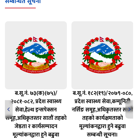
सम्बन्धित सूचना
ब.सू.नं. ७३(क)(७५)/
ब.सू.नं. १८२(१९)/२०७९-०८०,
२०८१-०८२, प्रदेश स्वास्थ्य
प्रदेश स्वास्थ्य सेवा,कम्यूनिटी
सेवा,हेल्थ इन्सपेक्सन
नर्सिङ समूह,अधिकृतस्तर सातौं
समूह,अधिकृतस्तर सातौं तहको
तहको कार्यक्षमताको
जेष्ठता र कार्यसम्पादन
मूल्यांकनद्वारा हुने बढुवा
मूल्यांकनद्वारा हुने बढुवा
सम्बन्धी सूचना।