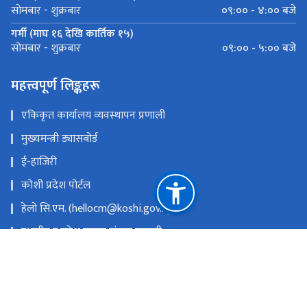
०९:०० - ४:०० बजे
सोमबार - शुक्रबार
गर्मी (माघ १६ देखि कार्तिक १५)
०९:०० - ५:०० बजे
सोमबार - शुक्रबार
महत्त्वपूर्ण लिङ्कहरू
एकिकृत कार्यालय व्यवस्थापन प्रणाली
मुख्यमन्त्री ड्यासबोर्ड
ई-हाजिरी
कोशी प्रदेश पोर्टल
हेलो सि.एम. (hellocm@koshi.gov.np)
स्थानीय र प्रदेश सुचना संयन्त्र प्रणाली
सरुवा प्रयोजनका लागि निवेदन पेश गर्ने लिंकः
https://tinyurl.com/saruwalocal
प्रदेश किताबखानाः +977-9851019526