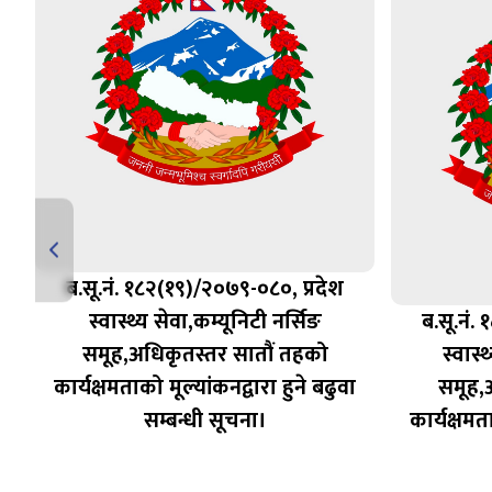
ब.सू.नं. १८२(१९)/२०७९-०८०, प्रदेश
त
स्वास्थ्य सेवा,कम्यूनिटी नर्सिङ
ब.सू.नं.
समूह,अधिकृतस्तर सातौं तहको
स्वास्
को
कार्यक्षमताको मूल्यांकनद्वारा हुने बढुवा
समूह,
सम्बन्धी सूचना।
कार्यक्षमत
,