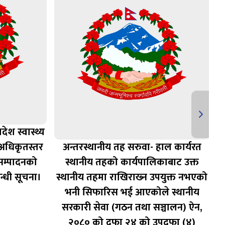
देश स्वास्थ्य
अ
ह,अधिकृतस्तर
अन्तरस्थानीय तह सरुवा- हाल कार्यरत
यसम्पादनको
स्थानीय तहको कार्यपालिकाबाट उक्त
बन्धी सूचना।
स्थानीय तहमा राखिराख्‍न उपयुक्त नभएको
२
भनी सिफारिस भई आएकोले स्थानीय
सरकारी सेवा (गठन तथा सञ्चालन) ऐन,
२०८० को दफा २४ को उपदफा (४)