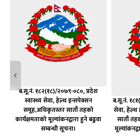
ब.सू.नं. १८२(१८)/२०७९-०८०, प्रदेश
री
स्वास्थ्य सेवा, हेल्थ इन्सपेक्सन
ब.सू.नं. १८१
ो
समूह,अधिकृतस्तर सातौं तहको
सेवा, हेल्
ि
कार्यक्षमताको मूल्यांकनद्वारा हुने बढुवा
सातौं तहक
ेश
सम्बन्धी सूचना।
मूल्यांकनद्