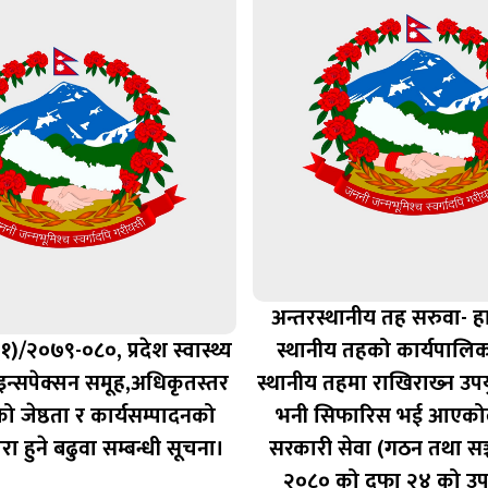
अन्तरस्थानीय तह सरुवा- ह
(१)/२०७९-०८०, प्रदेश स्वास्थ्य
स्थानीय तहको कार्यपालिक
थ इन्सपेक्सन समूह,अधिकृतस्तर
स्थानीय तहमा राखिराख्‍न उप
ो जेष्ठता र कार्यसम्पादनको
भनी सिफारिस भई आएकोले
वारा हुने बढुवा सम्बन्धी सूचना।
सरकारी सेवा (गठन तथा सञ
२०८० को दफा २४ को उप