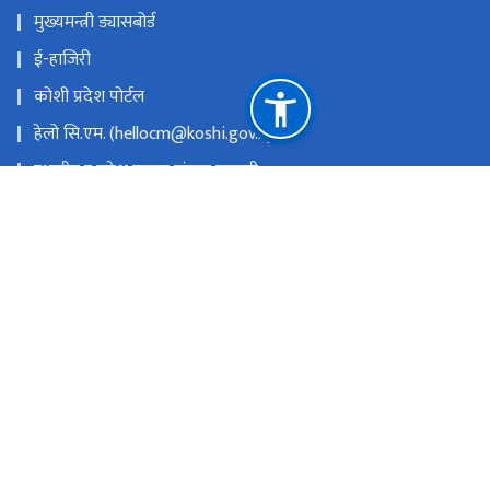
मुख्यमन्त्री ड्यासबोर्ड
ई-हाजिरी
कोशी प्रदेश पोर्टल
हेलो सि.एम. (hellocm@koshi.gov.np)
स्थानीय र प्रदेश सुचना संयन्त्र प्रणाली
सरुवा प्रयोजनका लागि निवेदन पेश गर्ने लिंकः
https://tinyurl.com/saruwalocal
प्रदेश किताबखानाः +977-9851019526
राष्ट्रिय प्राकृतिक स्रोत तथा वित्त आयोग
विराटनगर, नेपाल
info.ocmcm@p1.gov.np
+९७७-२१-४७५१६६
टोल फ्री नं.
97721475466