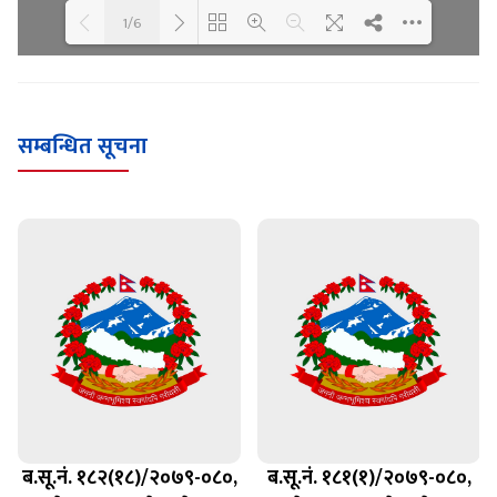
1/6
Loading WEBGL 3D ...
Loading PDF 100% ...
सम्बन्धित सूचना
ब.सू.नं. १८२(१८)/२०७९-०८०,
ब.सू.नं. १८१(१)/२०७९-०८०,