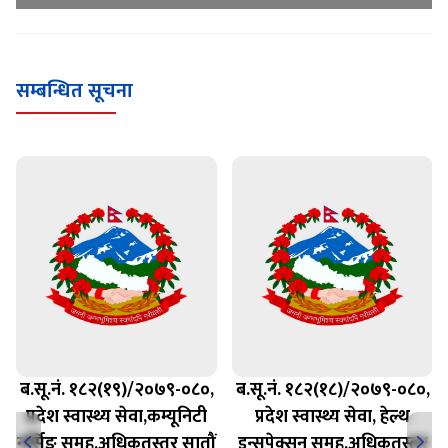
सम्बन्धित सूचना
ब.सू.नं. १८२(१९)/२०७९-०८०,
ब.सू.नं. १८२(१८)/२०७९-०८०,
प्रदेश स्वास्थ्य सेवा,कम्यूनिटी
प्रदेश स्वास्थ्य सेवा, हेल्थ
नर्सिङ समूह,अधिकृतस्तर सातौं
इन्सपेक्सन समूह,अधिकृतस्तर