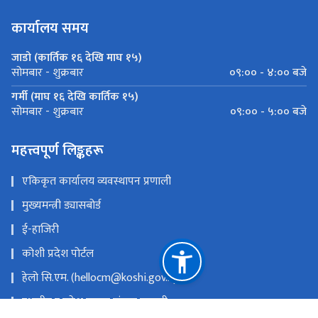
कार्यालय समय
जाडो (कार्तिक १६ देखि माघ १५)
०९:०० - ४:०० बजे
सोमबार - शुक्रबार
गर्मी (माघ १६ देखि कार्तिक १५)
०९:०० - ५:०० बजे
सोमबार - शुक्रबार
महत्त्वपूर्ण लिङ्कहरू
एकिकृत कार्यालय व्यवस्थापन प्रणाली
मुख्यमन्त्री ड्यासबोर्ड
ई-हाजिरी
कोशी प्रदेश पोर्टल
हेलो सि.एम. (hellocm@koshi.gov.np)
स्थानीय र प्रदेश सुचना संयन्त्र प्रणाली