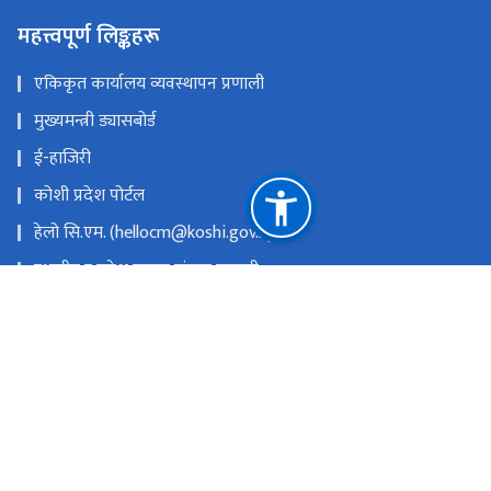
महत्त्वपूर्ण लिङ्कहरू
एकिकृत कार्यालय व्यवस्थापन प्रणाली
मुख्यमन्त्री ड्यासबोर्ड
ई-हाजिरी
कोशी प्रदेश पोर्टल
हेलो सि.एम. (hellocm@koshi.gov.np)
स्थानीय र प्रदेश सुचना संयन्त्र प्रणाली
सरुवा प्रयोजनका लागि निवेदन पेश गर्ने लिंकः
https://tinyurl.com/saruwalocal
प्रदेश किताबखानाः +977-9851019526
राष्ट्रिय प्राकृतिक स्रोत तथा वित्त आयोग