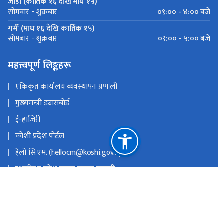
जाडो (कार्तिक १६ देखि माघ १५)
०९:०० - ४:०० बजे
सोमबार - शुक्रबार
गर्मी (माघ १६ देखि कार्तिक १५)
०९:०० - ५:०० बजे
सोमबार - शुक्रबार
महत्त्वपूर्ण लिङ्कहरू
एकिकृत कार्यालय व्यवस्थापन प्रणाली
मुख्यमन्त्री ड्यासबोर्ड
ई-हाजिरी
कोशी प्रदेश पोर्टल
हेलो सि.एम. (hellocm@koshi.gov.np)
स्थानीय र प्रदेश सुचना संयन्त्र प्रणाली
सरुवा प्रयोजनका लागि निवेदन पेश गर्ने लिंकः
https://tinyurl.com/saruwalocal
प्रदेश किताबखानाः +977-9851019526