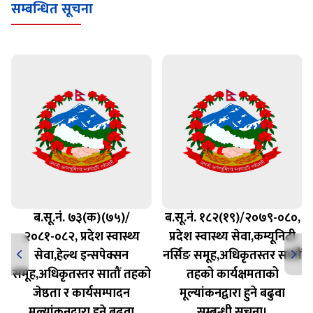
सम्बन्धित सूचना
ब.सू.नं. ७३(क)(७५)/
ब.सू.नं. १८२(१९)/२०७९-०८०,
२०८१-०८२, प्रदेश स्वास्थ्य
प्रदेश स्वास्थ्य सेवा,कम्यूनिटी
सेवा,हेल्थ इन्सपेक्सन
नर्सिङ समूह,अधिकृतस्तर सातौं
समूह,अधिकृतस्तर सातौं तहको
तहको कार्यक्षमताको
जेष्ठता र कार्यसम्पादन
मूल्यांकनद्वारा हुने बढुवा
मूल्यांकनद्वारा हुने बढुवा
सम्बन्धी सूचना।