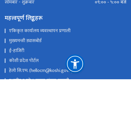
०९:०० - ५:०० बजे
सोमबार - शुक्रबार
महत्त्वपूर्ण लिङ्कहरू
एकिकृत कार्यालय व्यवस्थापन प्रणाली
मुख्यमन्त्री ड्यासबोर्ड
ई-हाजिरी
कोशी प्रदेश पोर्टल
हेलो सि.एम. (hellocm@koshi.gov.np)
स्थानीय र प्रदेश सुचना संयन्त्र प्रणाली
सरुवा प्रयोजनका लागि निवेदन पेश गर्ने लिंकः
https://tinyurl.com/saruwalocal
प्रदेश किताबखानाः +977-9851019526
राष्ट्रिय प्राकृतिक स्रोत तथा वित्त आयोग