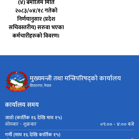
(४) बमोजिम मिति
२०८३/०४/१८ गतेको
निर्णयानुसार (प्रदेश
सचिवस्तरीय) सरुवा भएका
कर्मचारीहरुको विवरण।
मुख्यमन्त्री तथा मन्त्रिपरिषद्को कार्यालय
विराटनगर, नेपाल
कार्यालय समय
जाडो (कार्तिक १६ देखि माघ १५)
०९:०० - ४:०० बजे
सोमबार - शुक्रबार
गर्मी (माघ १६ देखि कार्तिक १५)