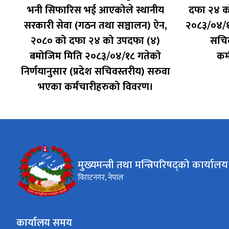
तर
भनी सिफारिस भई आएकोले स्थानीय
दफा २४ क
सरकारी सेवा (गठन तथा सञ्चालन) ऐन,
२०८३/०४/१५
२०८० को दफा २४ को उपदफा (४)
सचिव
बमोजिम मिति २०८३/०४/१८ गतेको
कर
निर्णयानुसार (प्रदेश सचिवस्तरीय) सरुवा
भएका कर्मचारीहरुको विवरण।
मुख्यमन्त्री तथा मन्त्रिपरिषद्को कार्यालय
विराटनगर, नेपाल
कार्यालय समय