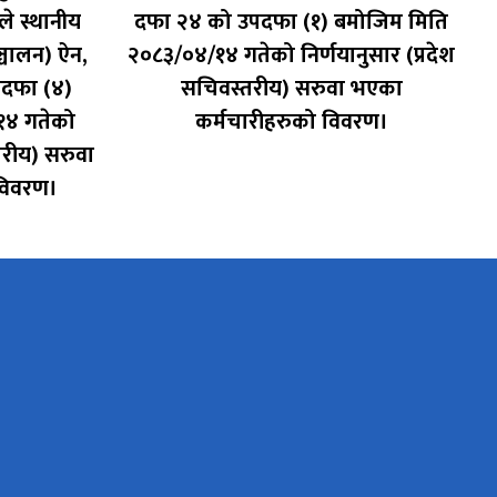
 स्थानीय
दफा २४ को उपदफा (१) बमोजिम मिति
्चालन) ऐन,
२०८३/०४/१४ गतेको निर्णयानुसार (प्रदेश
दफा (४)
सचिवस्तरीय) सरुवा भएका
१४ गतेको
कर्मचारीहरुको विवरण।
तरीय) सरुवा
विवरण।