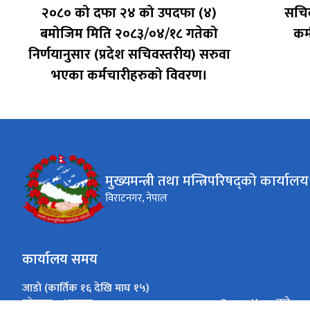
२०८० को दफा २४ को उपदफा (४)
सचिव
बमोजिम मिति २०८३/०४/१८ गतेको
कर
निर्णयानुसार (प्रदेश सचिवस्तरीय) सरुवा
भएका कर्मचारीहरुको विवरण।
मुख्यमन्त्री तथा मन्त्रिपरिषद्को कार्यालय
विराटनगर, नेपाल
कार्यालय समय
जाडो (कार्तिक १६ देखि माघ १५)
०९:०० - ४:०० बजे
सोमबार - शुक्रबार