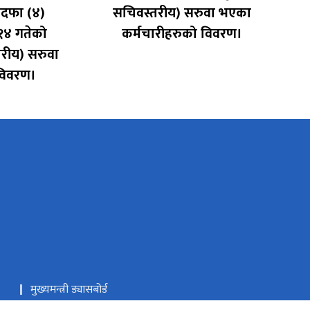
दफा (४)
सचिवस्तरीय) सरुवा भएका
१४ गतेको
कर्मचारीहरुको विवरण।
तरीय) सरुवा
विवरण।
मुख्यमन्त्री ड्यासबोर्ड