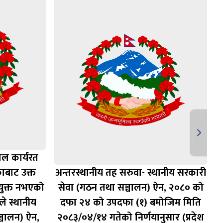
ाल कार्यरत
व
ाबाट उक्त
अन्तरस्थानीय तह सरुवा- स्थानीय सरकारी
अ
युक्त नभएको
सेवा (गठन तथा सञ्चालन) ऐन, २०८० को
 स्थानीय
दफा २४ को उपदफा (१) बमोजिम मिति
्चालन) ऐन,
२०८३/०४/१४ गतेको निर्णयानुसार (प्रदेश