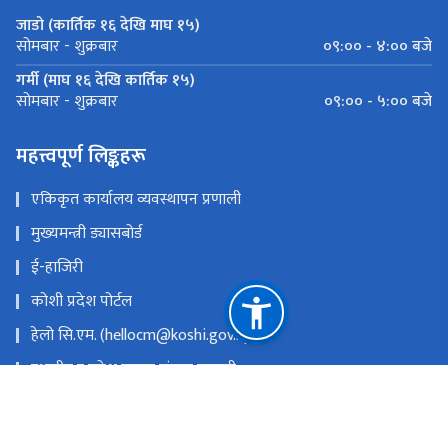
जाडो (कार्तिक १६ देखि माघ १५)
०९:०० - ४:०० बजे
सोमबार - शुक्रबार
गर्मी (माघ १६ देखि कार्तिक १५)
०९:०० - ५:०० बजे
सोमबार - शुक्रबार
महत्त्वपूर्ण लिङ्कहरू
एकिकृत कार्यालय व्यवस्थापन प्रणाली
मुख्यमन्त्री ड्यासबोर्ड
ई-हाजिरी
कोशी प्रदेश पोर्टल
हेलो सि.एम. (hellocm@koshi.gov.np)
स्थानीय र प्रदेश सुचना संयन्त्र प्रणाली
सरुवा प्रयोजनका लागि निवेदन पेश गर्ने लिंकः
https://tinyurl.com/saruwalocal