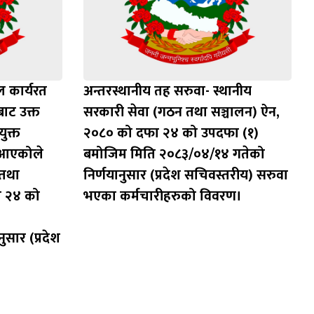
ल कार्यरत
अन्तरस्थानीय तह सरुवा- स्थानीय
ाट उक्त
सरकारी सेवा (गठन तथा सञ्चालन) ऐन,
ुक्त
२०८० को दफा २४ को उपदफा (१)
 आएकोले
बमोजिम मिति २०८३/०४/१४ गतेको
 तथा
निर्णयानुसार (प्रदेश सचिवस्तरीय) सरुवा
ा २४ को
भएका कर्मचारीहरुको विवरण।
सार (प्रदेश