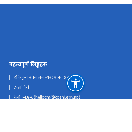
महत्त्वपूर्ण लिङ्कहरू
एकिकृत कार्यालय व्यवस्थापन प्रणाली
ई-हाजिरी
हेलो सि.एम. (hellocm@koshi.gov.np)
सरुवा प्रयोजनका लागि निवेदन पेश गर्ने लिंकः
https://tinyurl.com/saruwalocal
राष्ट्रिय प्राकृतिक स्रोत तथा वित्त आयोग