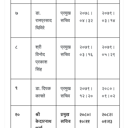
७
डा.
प्रमुख
२०७८।
२०७९।
रामप्रसाद
सचिव
०४।३२
०३।१४
घिमिरे
८
श्री
प्रमुख
२०७९।
२०७९।
विनोद
सचिव
०३।१६
०५।२९
प्रकाश
सिंह
९
डा. दिपक
प्रमुख
२०७९।
२०८०।
काफ्ले
सचिव
१२।२०
०९।०२
१०
श्री
प्रमुख
२०८०।
२०८२।
केदारनाथ
सचिव
१०।११
०१।१३