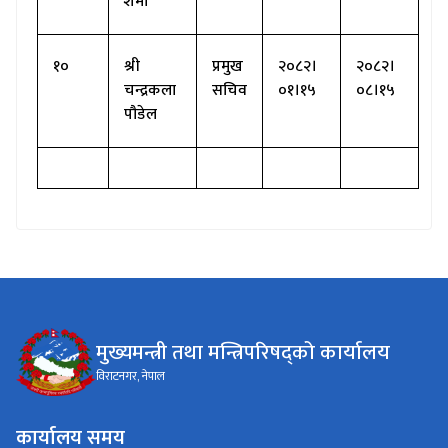
शर्मा
१०
श्री
प्रमुख
२०८२।
२०८२।
चन्द्रकला
सचिव
०१।१५
०८।१५
पौडेल
मुख्यमन्त्री तथा मन्त्रिपरिषद्को कार्यालय
विराटनगर, नेपाल
कार्यालय समय