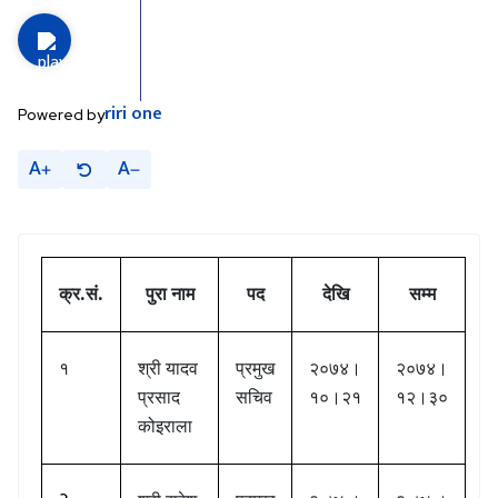
riri
one
Powered by
A
A
क्र.सं.
पुरा नाम
पद
देखि
सम्म
१
श्री यादव
प्रमुख
२०७४।
२०७४।
प्रसाद
सचिव
१०।२१
१२।३०
कोइराला